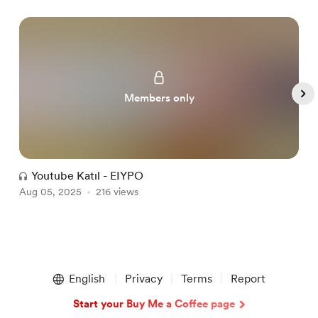
Members only
Youtube Katıl - EIYPO
Aug 05, 2025
216 views
A
Item
1
English
Privacy
Terms
Report
of
5
Start your Buy Me a Coffee page