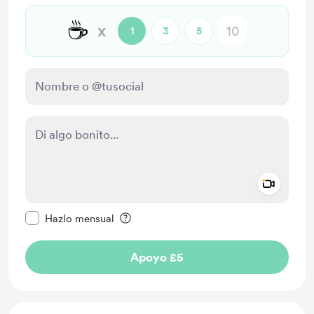
☕
x
1
3
5
Add a 
Configurar este mensaje como privado
Hazlo mensual
Apoyo £5