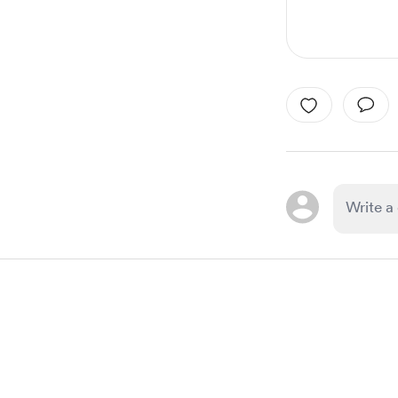
Item
1
of
1