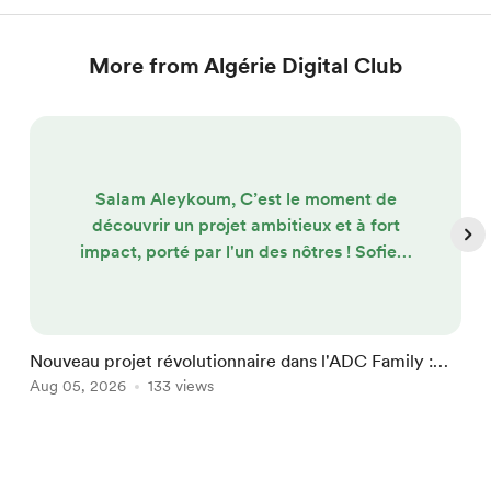
More from Algérie Digital Club
Salam Aleykoum, C’est le moment de
découvrir un projet ambitieux et à fort
impact, porté par l'un des nôtres ! Sofien,
fort de plus de 15 ans d'expérience
commerciale (notamment en tant que
Responsable commercial chez Fill Up
Média en France), lance Fuel Media
Nouveau projet révolutionnaire dans l'ADC Family :
M
Algérie ! ⛽ Le projet en bref : Le réseau
Fuel Media Algérie !
Aug 05, 2026
133 views
A
national de publicité digitale en stations-
service Le concept ? Adapter un modèle
?...
Item