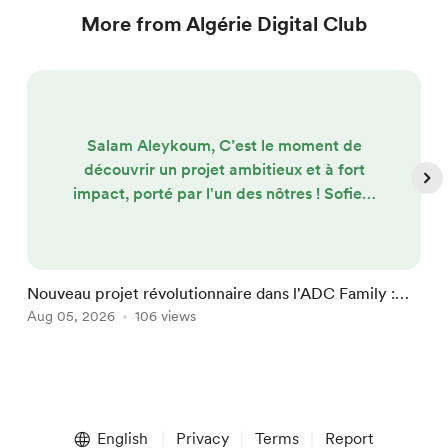
More from Algérie Digital Club
Salam Aleykoum, C’est le moment de
découvrir un projet ambitieux et à fort
impact, porté par l'un des nôtres ! Sofien,
fort de plus de 15 ans d'expérience
commerciale (notamment en tant que
Responsable commercial chez Fill Up
Média en France), lance Fuel Media
Nouveau projet révolutionnaire dans l'ADC Family :
N
Algérie ! ⛽ Le projet en bref : Le réseau
Fuel Media Algérie !
Aug 05, 2026
106 views
l
J
national de publicité digitale en stations-
service Le concept ? Adapter un modèle
?...
Item
1
English
Privacy
Terms
Report
of