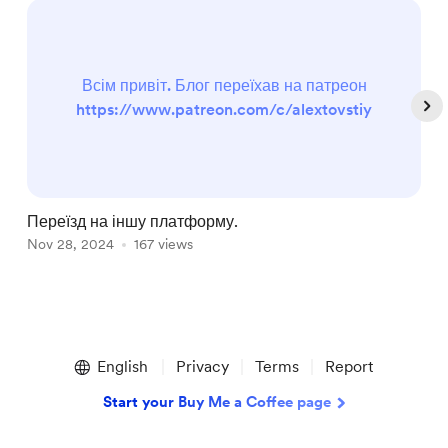
Всім привіт. Блог переїхав на патреон
https://www.patreon.com/c/alextovstiy
Переїзд на іншу платформу.
Б
Nov 28, 2024
167 views
N
Item
1
English
Privacy
Terms
Report
of
5
Start your Buy Me a Coffee page