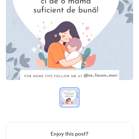
Item
1
of
1
Item
1
of
1
Enjoy this post?