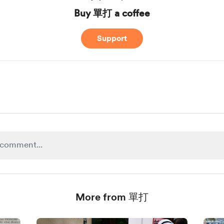
Buy 單打 a coffee
Support
More from 單打