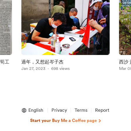
議員創筍工
過年，又想起岑子杰
西沙
Jan 27, 2023
698 views
Mar 0
English
Privacy
Terms
Report
Start your Buy Me a Coffee page