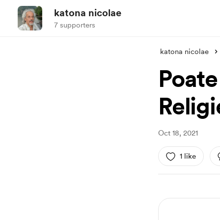
katona nicolae
7 supporters
katona nicolae
Poate
Relig
Oct 18, 2021
1 like