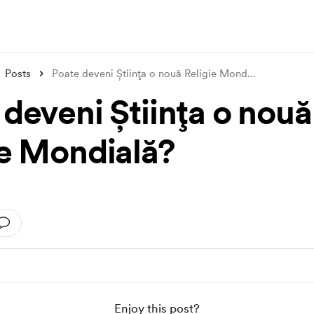
Posts
Poate deveni Știința o nouă Religie Mond
...
 deveni Știința o nouă
ie Mondială?
Enjoy this post?