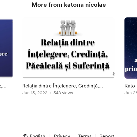
More from katona nicolae
,
Relația dintre Înțelegere, Credință,
Kato 
Păcăleală și Suferință
Jun 15, 2022
548 views
Youtu
Jun 2
English
Privacy
Terms
Report