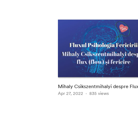
Mihaly Csikszentmihalyi despre Flux
Curgere (Flow) și Fericire
Apr 27, 2022
835 views
Item
1
of
5