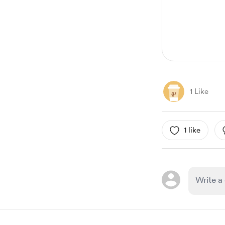
1 Like
1 like