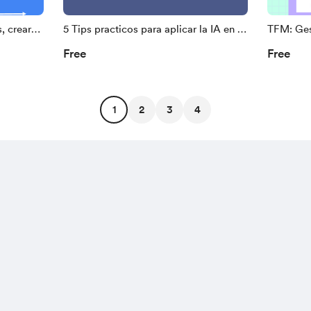
, crear
5 Tips practicos para aplicar la IA en el
TFM: Gest
3 clicks
aula
emocione
Free
Free
 con
1
2
3
4