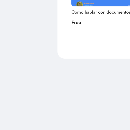
Como hablar con documentos
podcasts y resumir videos en 
Free
con NotebookLM - Emociona
Jorge