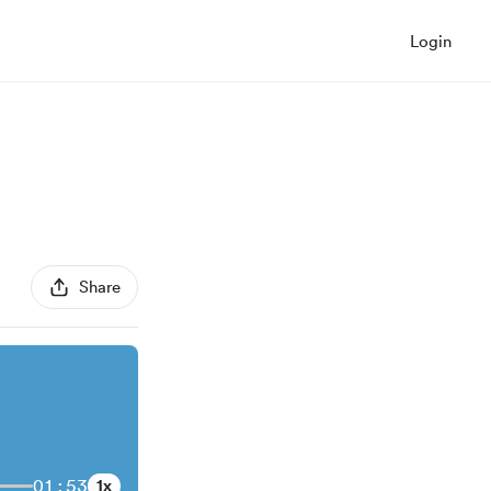
Login
Share
01:53
1x