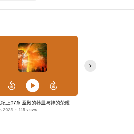
王纪上07章 圣殿的器皿与神的荣耀
11列王纪上第05章 
9, 2025
145 views
建造
Oct 24, 2025
96 view