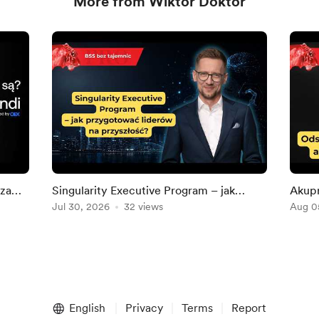
More from Wiktor Doktor
 za
Singularity Executive Program – jak
Akupr
przygotować liderów na przyszłość?
Jul 30, 2026
32 views
i wię
Aug 0
English
Privacy
Terms
Report