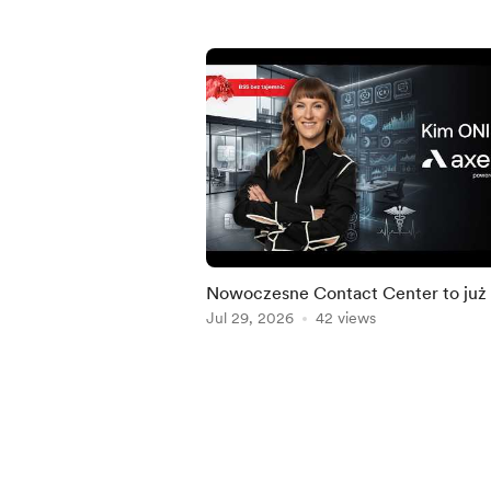
Nowoczesne Contact Center to już
mało. Dokąd zmierza Customer
Jul 29, 2026
42 views
Experience? Kim ONI są –
Item
1
of
5