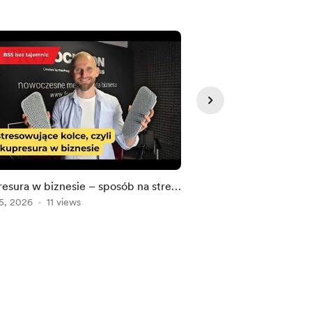
esura w biznesie – sposób na stres
ITEO, AI i akwizycje –
kszy dobrostan?
5, 2026
11 views
grupa IT? | Kim ONI 
Aug 03, 2026
11 view