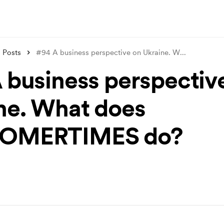
Posts
#94 A business perspective on Ukraine. W
...
 business perspectiv
ne. What does
OMERTIMES do?