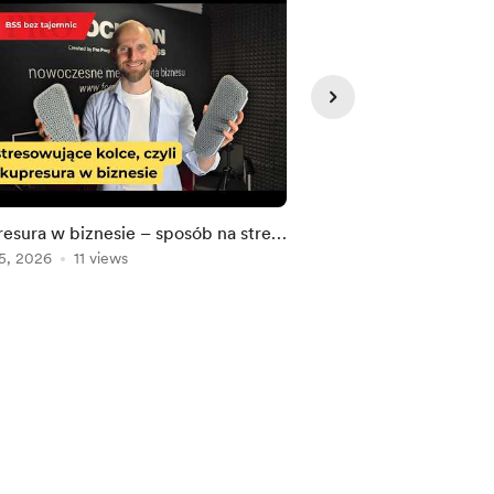
esura w biznesie – sposób na stres
ITEO, AI i akwizycje –
kszy dobrostan?
5, 2026
11 views
grupa IT? | Kim ONI 
Aug 03, 2026
11 view