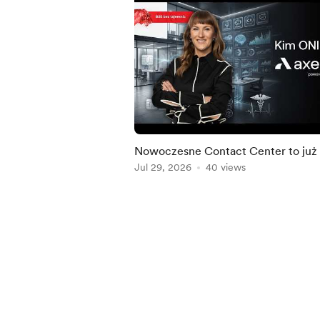
Nowoczesne Contact Center to już
mało. Dokąd zmierza Customer
Jul 29, 2026
40 views
Experience? Kim ONI są –
Item
1
of
5