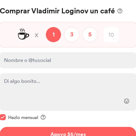
Comprar Vladimir Loginov un café
☕
x
1
3
5
Hazlo mensual
Apoyo $5
/mes