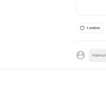
1 люблю
Item
1
of
1