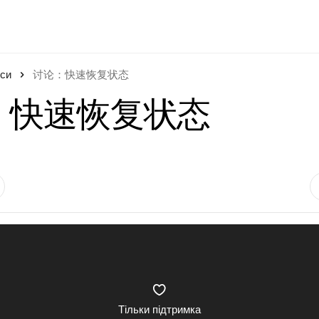
си
讨论：快速恢复状态
：快速恢复状态
Тільки підтримка