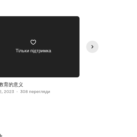
Тільки підтримка
Тільки п
: 教育的意义
#82: 如何应对困难时
2, 2023
308 перегляди
Feb 23, 2023
288 пе
ь