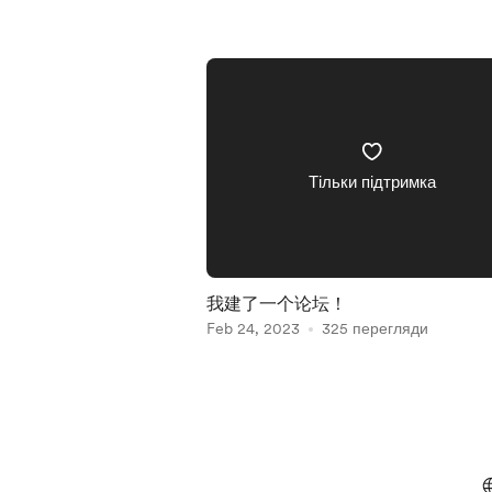
Тільки підтримка
我建了一个论坛！
Feb 24, 2023
325 перегляди
Item
1
of
4