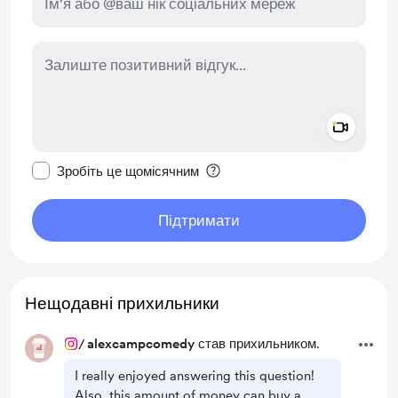
Add a 
Зробити це повідомлення приватним
Зробіть це щомісячним
Підтримати
Нещодавні прихильники
/
alexcampcomedy
став прихильником.
I really enjoyed answering this question!
Also, this amount of money can buy a