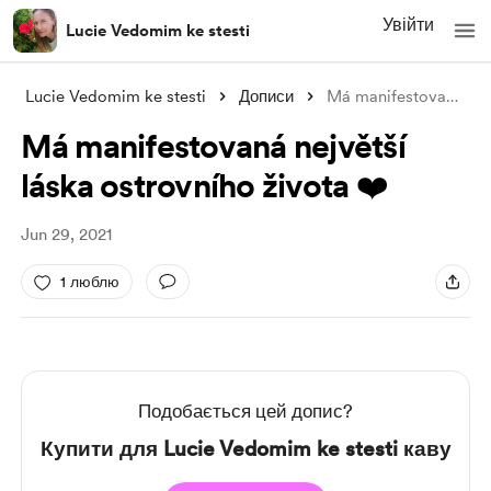
Увійти
Lucie Vedomim ke stesti
Lucie Vedomim ke stesti
Дописи
Má manifestovaná největší láska ostrovní
Má manifestovaná největší
láska ostrovního života ❤️
Jun 29, 2021
1 люблю
Подобається цей допис?
Купити для Lucie Vedomim ke stesti каву