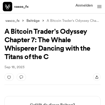
Anmelden
vasco_fx
vasco_fx
Beiträge
A Bitcoin Trader's Odyssey Chapter
..
A Bitcoin Trader's Odyssey
Chapter 7: The Whale
Whisperer Dancing with the
Titans of the C
Sep 18, 2023
Gefällt dir dieser Beitrag?