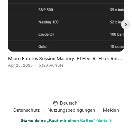
Micro Futures Session Mastery: ETH vs RTH for Retail
A
& Prop Traders
Apr 25, 2025
5323 Aufrufe
C
S
Item
1
of
Deutsch
5
Datenschutz
Nutzungsbedingungen
Melden
Starte deine „Kauf mir einen Kaffee“-Seite