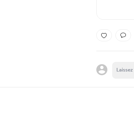
Item
1
of
1