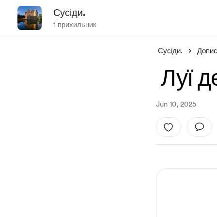
Сусіди.
1 прихильник
Сусіди.
Допи
Луї д
Jun 10, 2025