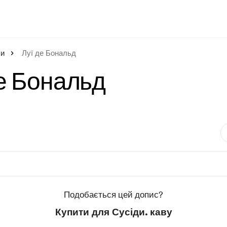
си
Луї де Бональд
е Бональд
Подобається цей допис?
Купити для Сусіди. каву