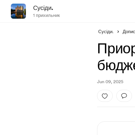
Сусіди.
1 прихильник
Сусіди.
Допи
Приор
бюдже
Jun 09, 2025