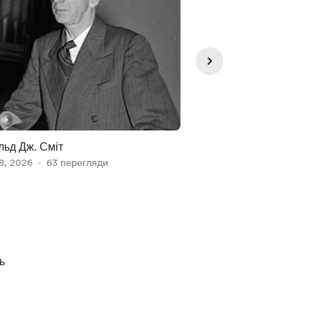
ьд Дж. Сміт
Велике пограбуванн
8, 2026
63 перегляди
Aug 08, 2026
58 пер
ь