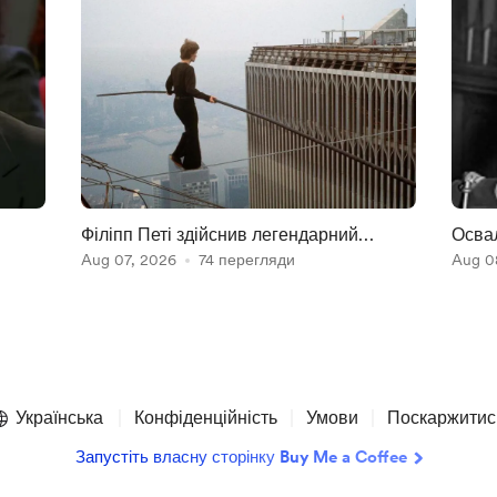
Філіпп Петі здійснив легендарний
Освал
перехід
Aug 07, 2026
74 перегляди
Aug 0
Українська
Конфіденційність
Умови
Поскаржитис
Запустіть власну сторінку Buy Me a Coffee