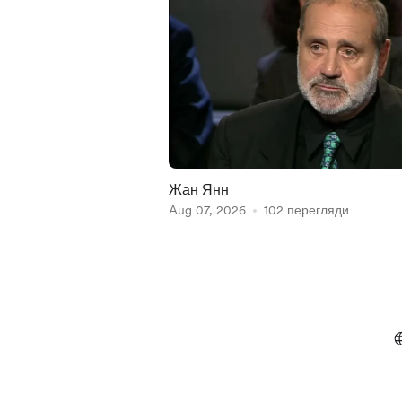
Жан Янн
Aug 07, 2026
102 перегляди
Item
1
of
5