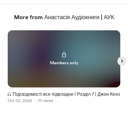
More from Анастасія Аудіокниги | АУК
Members only
Підсвідомості все підвладне | Розділ 7 | Джон Кехо
Oct 02, 2025
111 views
O
Item