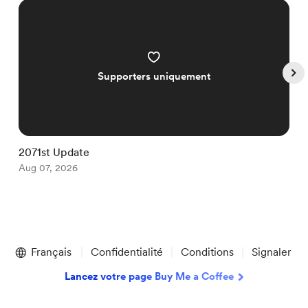
Supporters uniquement
2071st Update
2
Aug 07, 2026
A
Item
1
Français
Confidentialité
Conditions
Signaler
of
5
Lancez votre page Buy Me a Coffee