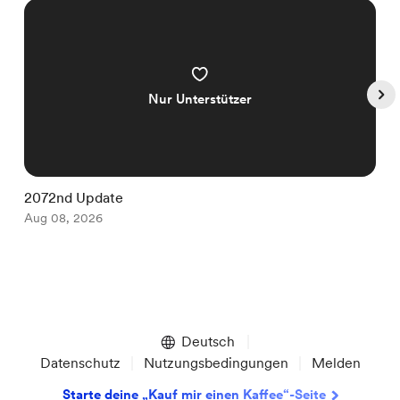
Nur Unterstützer
2072nd Update
2
Aug 08, 2026
A
Item
1
of
Deutsch
5
Datenschutz
Nutzungsbedingungen
Melden
Starte deine „Kauf mir einen Kaffee“-Seite