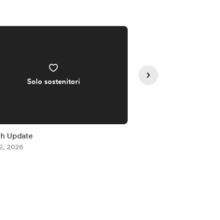
Solo sostenitori
Solo sos
th Update
2066th Update
2, 2026
Aug 01, 2026