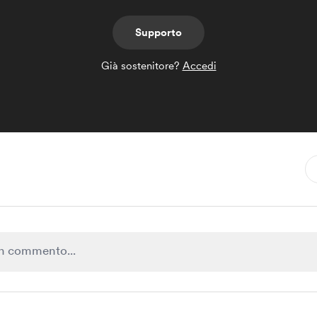
Supporto
Già sostenitore?
Accedi