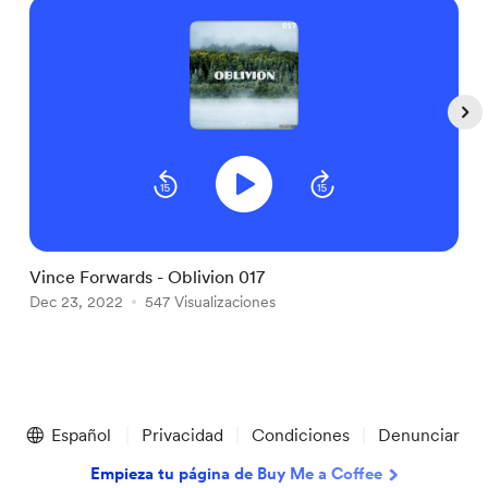
Vince Forwards - Oblivion 017
A
Dec 23, 2022
547 Visualizaciones
D
Item
1
Español
Privacidad
Condiciones
Denunciar
of
5
Empieza tu página de Buy Me a Coffee