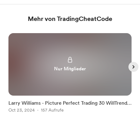
Mehr von TradingCheatCode
Nur Mitglieder
Larry Williams - Picture Perfect Trading 30 WillTrend
L
and Target Shooter
Oct 23, 2024
157 Aufrufe
O
Item