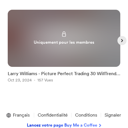
Uniquement pour les membres
Larry Williams - Picture Perfect Trading 30 WillTrend
L
and Target Shooter
Oct 23, 2024
157 Vues
O
Item
1
Français
Confidentialité
Conditions
Signaler
of
5
Lancez votre page Buy Me a Coffee