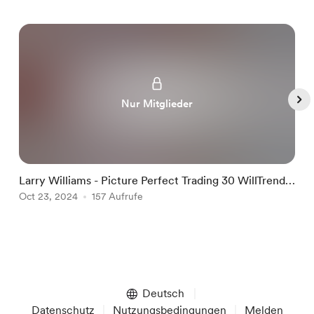
Nur Mitglieder
Larry Williams - Picture Perfect Trading 30 WillTrend
L
and Target Shooter
Oct 23, 2024
157 Aufrufe
O
Item
1
of
Deutsch
5
Datenschutz
Nutzungsbedingungen
Melden