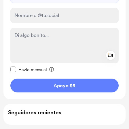
Add a 
Configurar este mensaje como privado
Hazlo mensual
Apoyo $5
Seguidores recientes