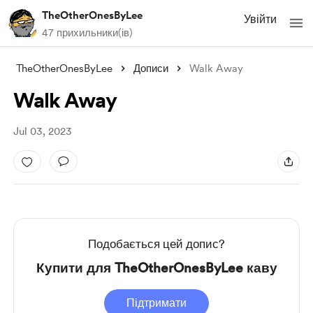
TheOtherOnesByLee
Увійти
47 прихильники(ів)
TheOtherOnesByLee
Дописи
Walk Away
Walk Away
Jul 03, 2023
Подобається цей допис?
Купити для TheOtherOnesByLee каву
Підтримати