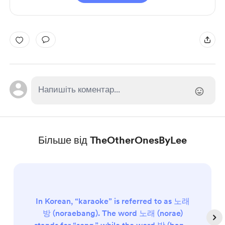
Більше від TheOtherOnesByLee
In Korean, “karaoke” is referred to as 노래
방 (noraebang). The word 노래 (norae)