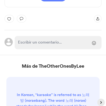
Más de TheOtherOnesByLee
In Korean, “karaoke” is referred to as 노래
방 (noraebang). The word 노래 (norae)