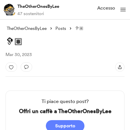
TheOtherOnesByLee
Accesso
47 sostenitori
TheOtherOnesByLee
Posts
🦻🏽
🦻🏽
Mar 30, 2023
Ti piace questo post?
Offri un caffè a TheOtherOnesByLee
Supporto