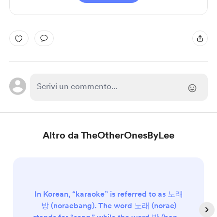
Altro da TheOtherOnesByLee
In Korean, “karaoke” is referred to as 노래
방 (noraebang). The word 노래 (norae)