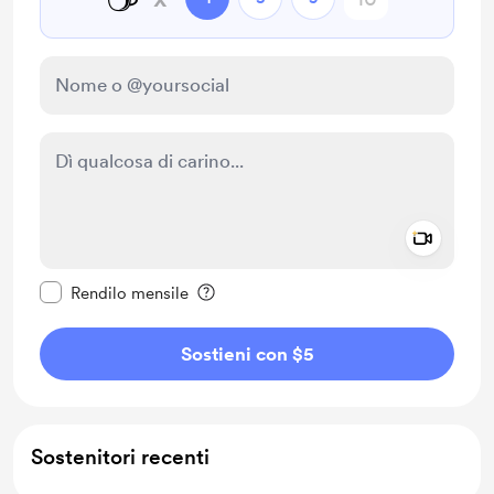
Add a 
Rendi questo messaggio privato
Rendilo mensile
Sostieni con $5
Sostenitori recenti