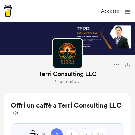
Accesso
Terri Consulting LLC
1 sostenitore
Offri un caffè a Terri Consulting LLC
☕
x
1
3
5