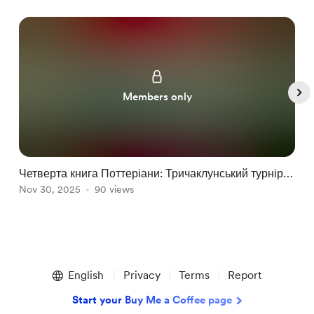
Members only
Четверта книга Поттеріани: Тричаклунський турнір
Ч
(Zoom)
Nov 30, 2025
90 views
N
Item
1
English
Privacy
Terms
Report
of
5
Start your Buy Me a Coffee page