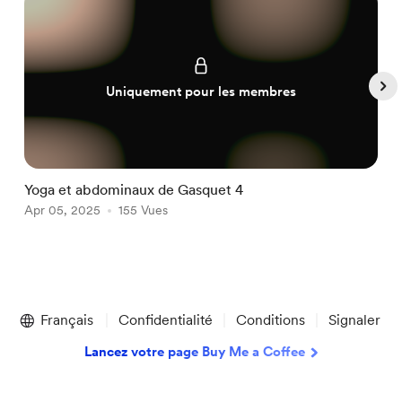
Uniquement pour les membres
Yoga et abdominaux de Gasquet 4
S
Apr 05, 2025
155 Vues
p
M
Item
1
Français
Confidentialité
Conditions
Signaler
of
5
Lancez votre page Buy Me a Coffee