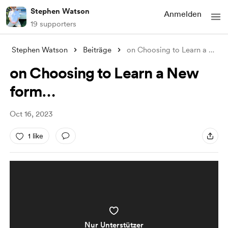
Stephen Watson
Anmelden
19 supporters
Stephen Watson
Beiträge
on Choosing to Learn a New form…
on Choosing to Learn a New
form…
Oct 16, 2023
1 like
Nur Unterstützer