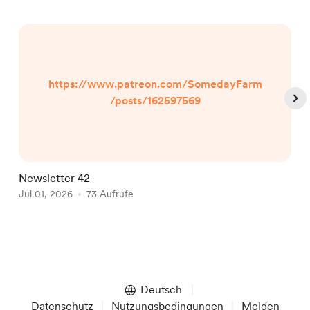
https://www.patreon.com/SomedayFarm
/posts/162597569
Newsletter 42
P
Jul 01, 2026
73 Aufrufe
P
J
Item
1
of
Deutsch
5
Datenschutz
Nutzungsbedingungen
Melden