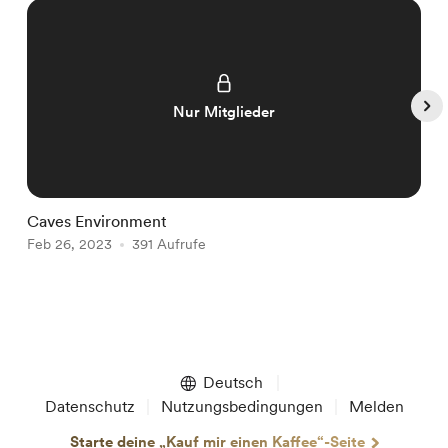
Nur Mitglieder
Caves Environment
K
Feb 26, 2023
391 Aufrufe
F
Item
1
of
Deutsch
5
Datenschutz
Nutzungsbedingungen
Melden
Starte deine „Kauf mir einen Kaffee“-Seite