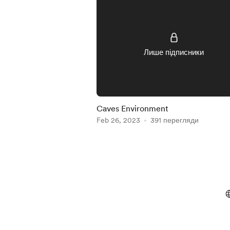
Лише підписники
Caves Environment
Feb 26, 2023
391 перегляди
Item
1
of
5