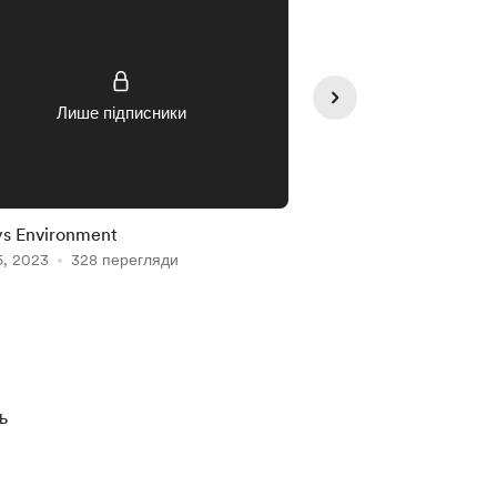
Лише підписники
Лише під
ys Environment
Markets Environment
6, 2023
328 перегляди
Feb 26, 2023
248 пе
ь