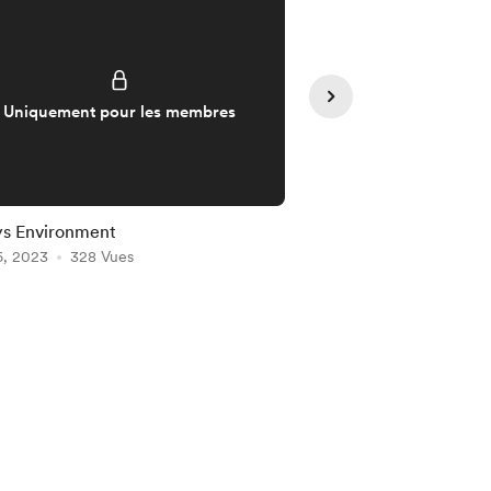
Uniquement pour les membres
Uniquement pou
ys Environment
Markets Environment
6, 2023
328 Vues
Feb 26, 2023
248 Vue