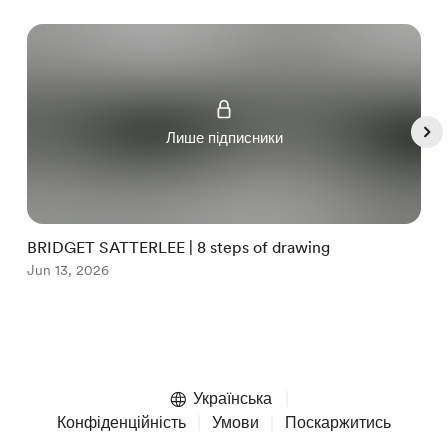
Лише підписники
BRIDGET SATTERLEE | 8 steps of drawing
G
Jun 13, 2026
J
Item
1
of
Українська
5
Конфіденційність
Умови
Поскаржитись