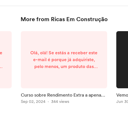
More from Ricas Em Construção
te
Olá, olá! Se estás a receber este
e-mail é porque já adquiriste,
pelo menos, um produto das
Ricas em Construção na nossa
o,
loja. Por isso, muito obrigada.
o
Graças a ti, hoje posso dedicar
muito mais tempo a este projeto,
Curso sobre Rendimento Extra a apenas
Vemo-
r
de forma a ajudar cada vez mais
8€? Temos!
Sep 02, 2024
344 views
Jun 3
pessoas. Queria aproveitar para
um
te dar uma notícia maravilhosa:
o
Abri a waiting list para o Curso