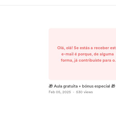
Olá, olá! Se estás a receber es
e-mail é porque, de alguma
forma, já contribuíste para o
projeto Ricas em Construção.
Seja através de uma subscriçã
de uma compra ou da inscriçã
numa master class, o teu
🎁 Aula gratuita + bónus especial 🎁
investimento ajudou-me a faze
Feb 05, 2025
530 views
crescer esta missão de ajudar
mais pessoas a conseguirem 
Item
trabalho remoto. Por isso, tenh
1