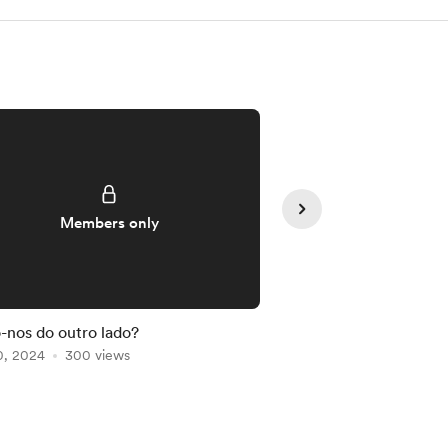
Members only
Member
nos do outro lado?
#57 Ofertas de Trab
0, 2024
300 views
Jun 23, 2024
156 vie