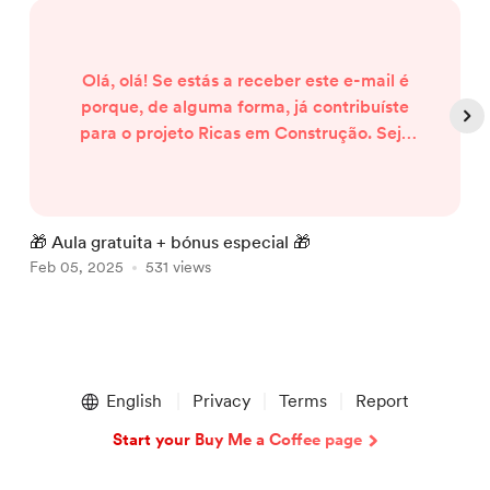
Olá, olá! Se estás a receber este e-mail é
porque, de alguma forma, já contribuíste
para o projeto Ricas em Construção. Seja
através de uma subscrição, de uma
compra ou da inscrição numa master
class, o teu investimento ajudou-me a
fazer crescer esta missão de ajudar mais
🎁 Aula gratuita + bónus especial 🎁
C
pessoas a conseguirem um trabalho
Feb 05, 2025
531 views
S
remoto. Por isso, tenho uma notícia para te
dar: Vou dar uma aula gratuita sob...
Item
1
English
Privacy
Terms
Report
of
5
Start your Buy Me a Coffee page