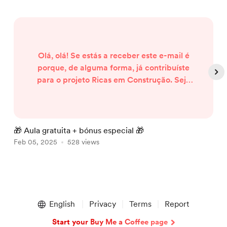
Olá, olá! Se estás a receber este e-mail é
porque, de alguma forma, já contribuíste
para o projeto Ricas em Construção. Seja
através de uma subscrição, de uma
compra ou da inscrição numa master
class, o teu investimento ajudou-me a
fazer crescer esta missão de ajudar mais
🎁 Aula gratuita + bónus especial 🎁
C
pessoas a conseguirem um trabalho
Feb 05, 2025
528 views
S
remoto. Por isso, tenho uma notícia para te
dar: Vou dar uma aula gratuita sob...
Item
1
English
Privacy
Terms
Report
of
5
Start your Buy Me a Coffee page