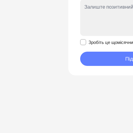
Зробити це повідомл
Зробіть це щомісячн
Пі