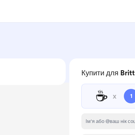
Купити для Brit
☕
x
1