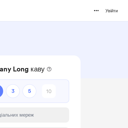
Увійти
tany Long каву
3
5