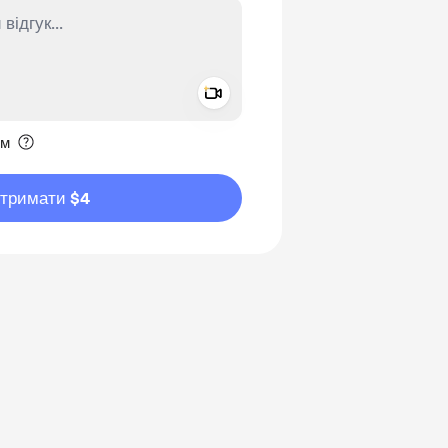
Add a video message
ення приватним
им
дтримати $4