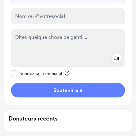
Add a 
Rendre ce message privé
Rendez cela mensuel
Soutenir 5 $
Donateurs récents