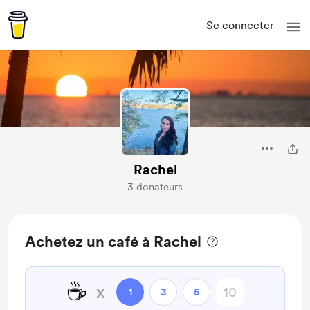
Se connecter
Rachel
3 donateurs
Achetez un café à Rachel
☕
x
1
3
5