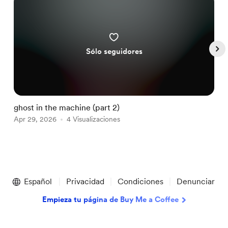
Sólo seguidores
ghost in the machine (part 2)
g
Apr 29, 2026
4 Visualizaciones
M
Item
1
Español
Privacidad
Condiciones
Denunciar
of
5
Empieza tu página de Buy Me a Coffee