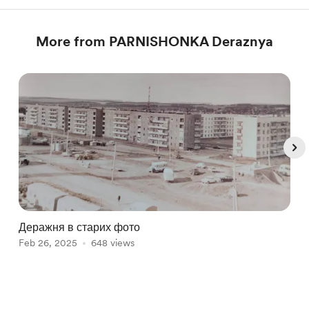
More from PARNISHONKA Deraznya
Деражня в старих фото
З
Feb 26, 2025
648 views
п
F
Item