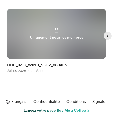
Uniquement pour les membres
CCU_IMG_WIN11_25H2_8894ENG
C
Jul 19, 2026
21 Vues
J
Item
1
Français
Confidentialité
Conditions
Signaler
of
5
Lancez votre page Buy Me a Coffee